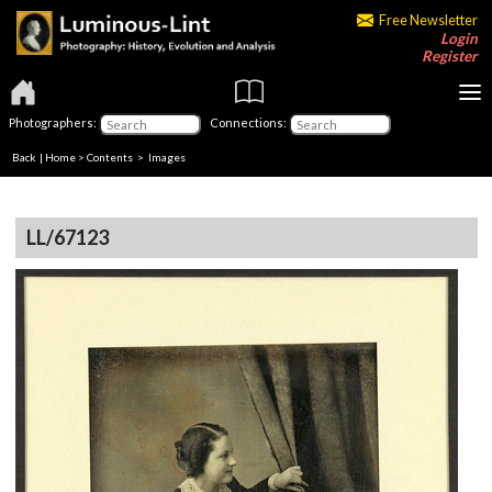
Free Newsletter
Login
Register
Photographers:
Connections:
Back
|
Home
>
Contents
> Images
LL/67123