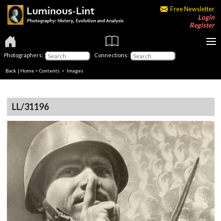
Free Newsletter
Login
Register
Photographers:
Connections:
Back
|
Home
>
Contents
> Images
LL/31196