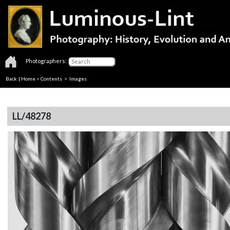
Photographers:
Back
|
Home
>
Contents
> Images
LL/48278