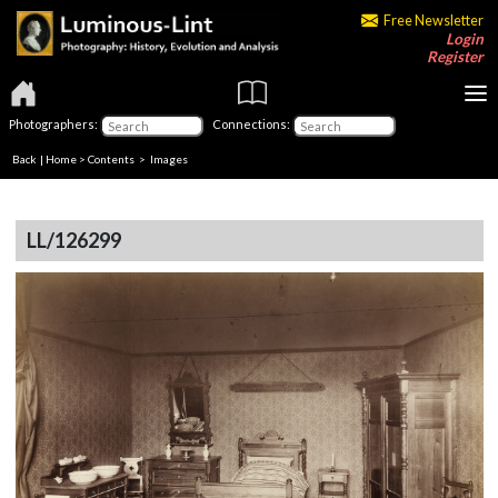
Free Newsletter
Login
Register
Photographers:
Connections:
Back
|
Home
>
Contents
> Images
LL/126299