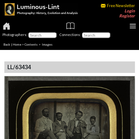
Free Newsletter
Login
Register
Photographers:
Connections:
Back
|
Home
>
Contents
> Images
LL/63434