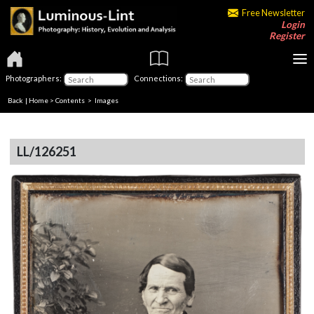
Free Newsletter
Login
Register
Photographers:
Connections:
Back
|
Home
>
Contents
> Images
LL/126251