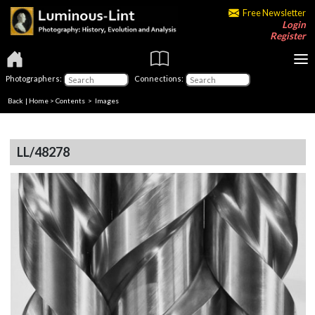
Free Newsletter
Login
Register
Photographers:
Connections:
Back
|
Home
>
Contents
> Images
LL/48278