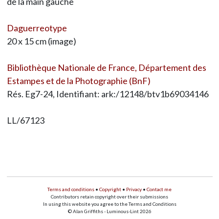
de la main gauche
Daguerreotype
20 x 15 cm (image)
Bibliothèque Nationale de France, Département des
Estampes et de la Photographie (BnF)
Rés. Eg7-24, Identifiant: ark:/12148/btv1b69034146
LL/67123
Terms and conditions
•
Copyright
•
Privacy
•
Contact me
Contributors retain copyright over their submissions
In using this website you agree to the Terms and Conditions
© Alan Griffiths - Luminous-Lint 2026