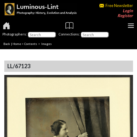
Free Newsletter
Login
Register
Photographers:
Connections:
Back
|
Home
>
Contents
> Images
LL/67123