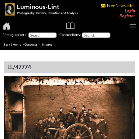
Free Newsletter
Login
Register
Photographers:
Connections:
Back
|
Home
>
Contents
> Images
LL/47774