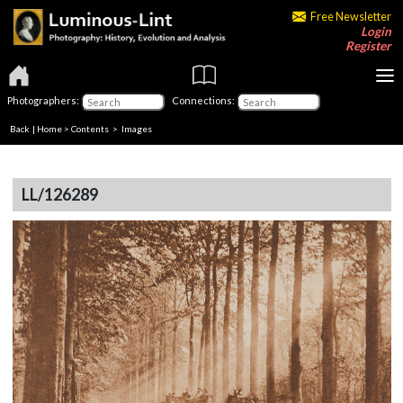
Free Newsletter
Login
Register
Photographers:
Connections:
Back
|
Home
>
Contents
> Images
LL/126289