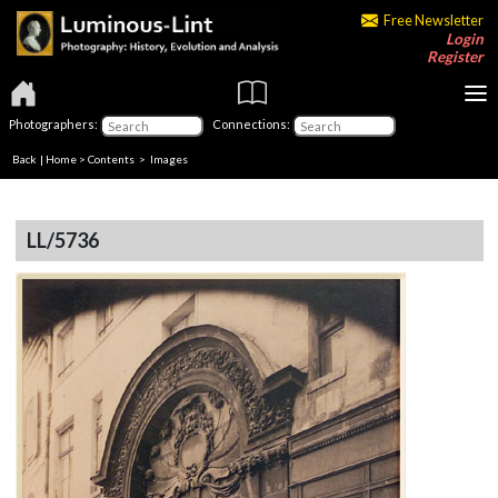
Free Newsletter
Login
Register
Photographers:
Connections:
Back
|
Home
>
Contents
> Images
LL/5736