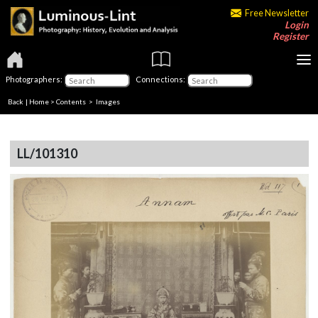
Free Newsletter
Login
Register
Photographers:
Connections:
Back
|
Home
>
Contents
> Images
LL/101310