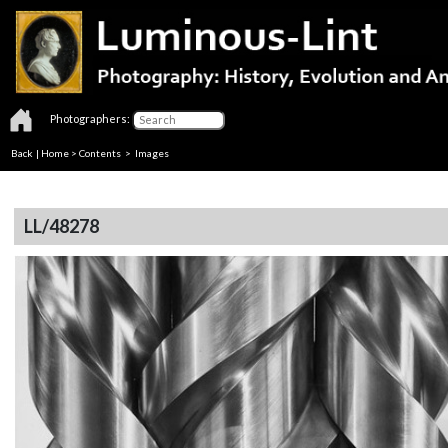
Photographers:
Back
|
Home
>
Contents
> Images
LL/48278