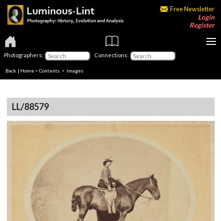
Free Newsletter
Login
Register
Photographers:
Connections:
Back
|
Home
>
Contents
> Images
LL/88579