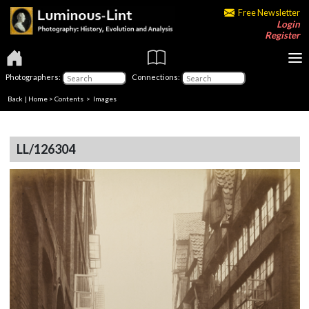
Free Newsletter
Login
Register
Photographers:
Connections:
Back
|
Home
>
Contents
> Images
LL/126304