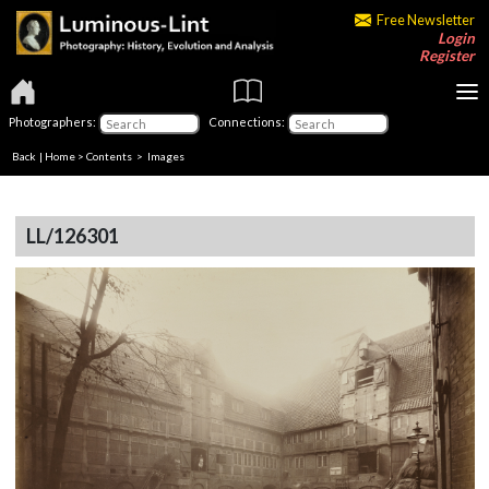
Free Newsletter
Login
Register
Photographers:
Connections:
Back
|
Home
>
Contents
> Images
LL/126301