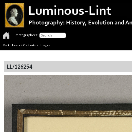
Photographers:
Back
|
Home
>
Contents
> Images
LL/126254