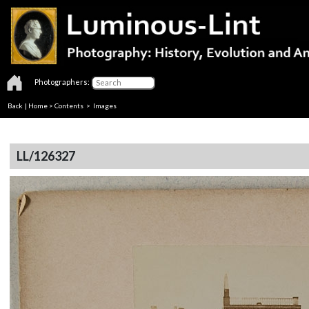
Photographers:
Back
|
Home
>
Contents
> Images
LL/126327