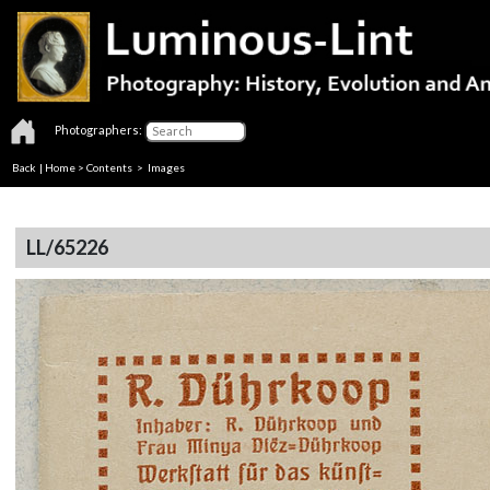
Photographers:
Back
|
Home
>
Contents
> Images
LL/65226