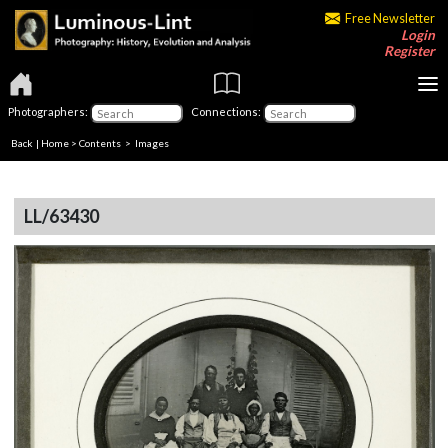
Free Newsletter
Login
Register
Photographers:
Connections:
Back
|
Home
>
Contents
> Images
LL/63430