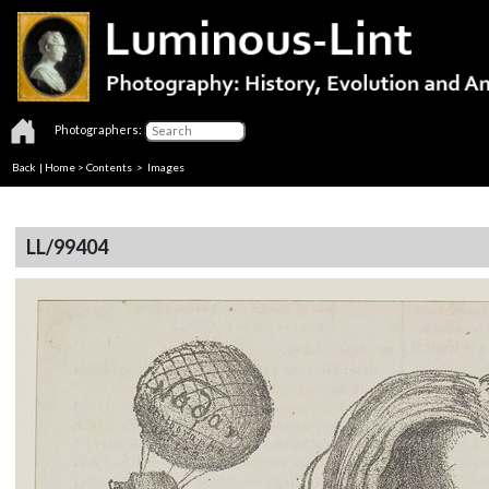
Photographers:
Back
|
Home
>
Contents
> Images
LL/99404