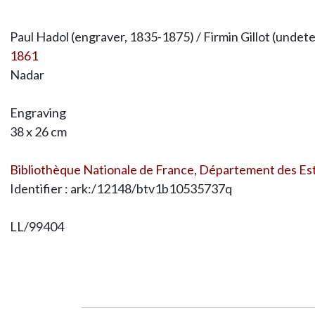
Paul Hadol (engraver, 1835-1875) / Firmin Gillot (undet
1861
Nadar
Engraving
38 x 26 cm
Bibliothèque Nationale de France, Département des Est
Identifier : ark:/12148/btv1b10535737q
LL/99404