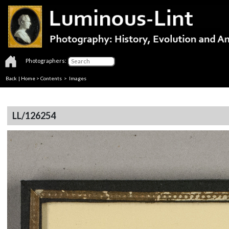
Photographers:
Back
|
Home
>
Contents
> Images
LL/126254