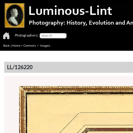
Photographers:
Back
|
Home
>
Contents
> Images
LL/126220