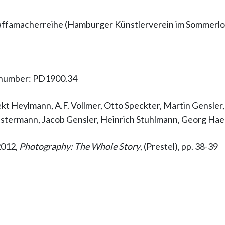
 Caffamacherreihe (Hamburger Künstlerverein im Sommerlo
y number: PD1900.34
hitekt Heylmann, A.F. Vollmer, Otto Speckter, Martin Gensle
. Westermann, Jacob Gensler, Heinrich Stuhlmann, Georg Ha
 2012,
Photography: The Whole Story
, (Prestel), pp. 38-39