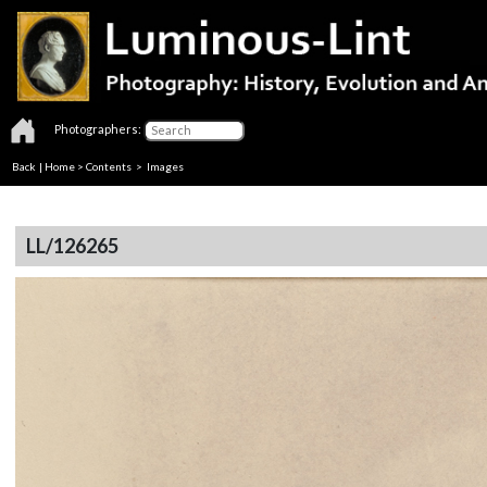
Photographers:
Back
|
Home
>
Contents
> Images
LL/126265