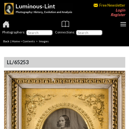
Free Newsletter
Login
Register
Photographers:
Connections:
Back
|
Home
>
Contents
> Images
LL/65253