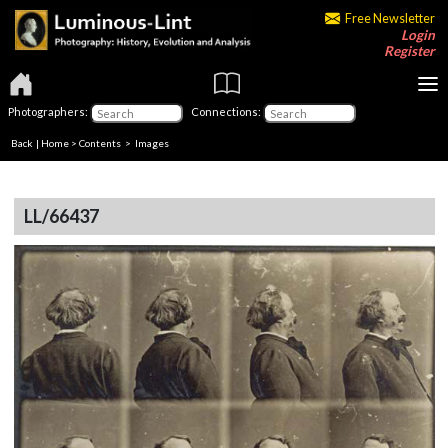
Free Newsletter
Login
Register
Photographers:
Connections:
Back
|
Home
>
Contents
> Images
LL/66437