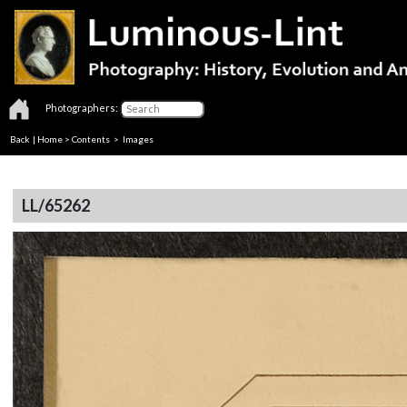
Photographers:
Back
|
Home
>
Contents
> Images
LL/65262