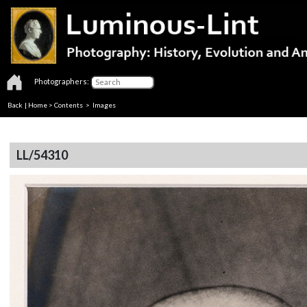
Photographers:
Back
|
Home
>
Contents
> Images
LL/54310