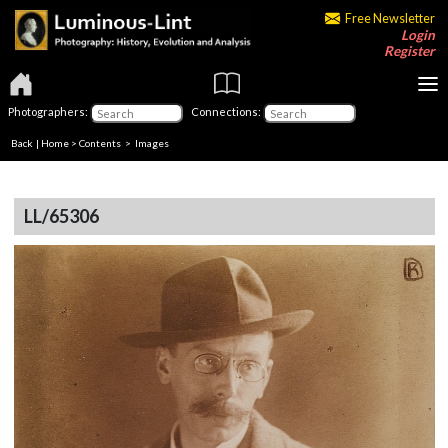
Free Newsletter
Login
Register
Photographers:
Connections:
Back
|
Home
>
Contents
> Images
LL/65306