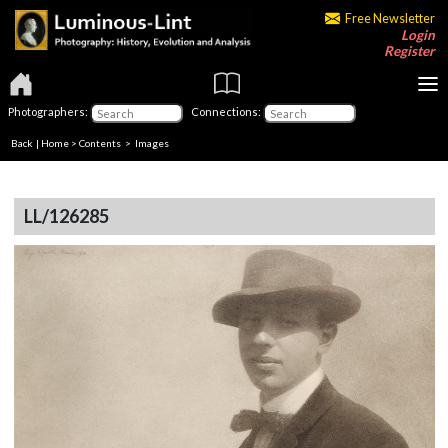
Free Newsletter
Login
Register
Photographers:
Connections:
Back
|
Home
>
Contents
> Images
LL/126285