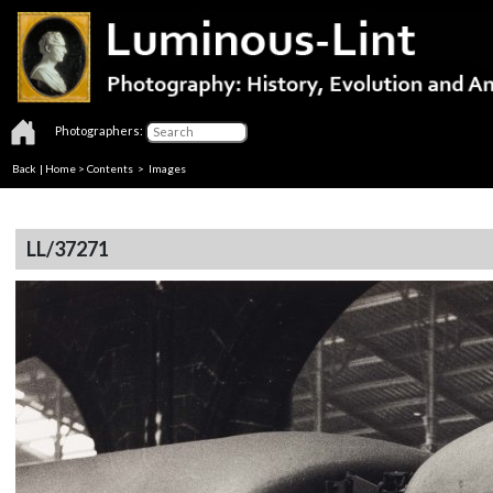
Photographers:
Back
|
Home
>
Contents
> Images
LL/37271