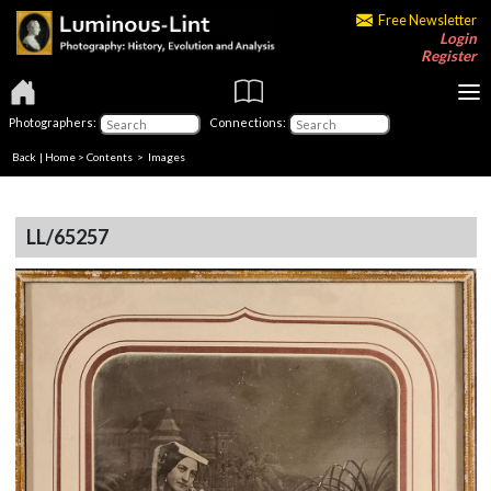
Free Newsletter
Login
Register
Photographers:
Connections:
Back
|
Home
>
Contents
> Images
LL/65257