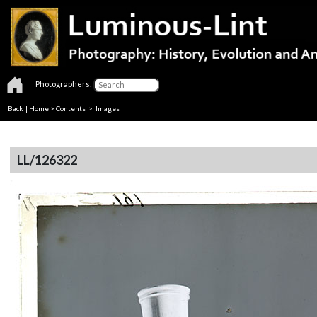
Photographers:
Back
|
Home
>
Contents
> Images
LL/126322