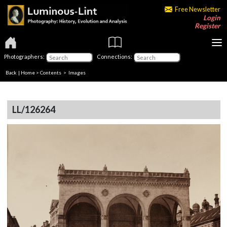
Free Newsletter
Login
Register
Photographers:
Connections:
Back
|
Home
>
Contents
> Images
LL/126264