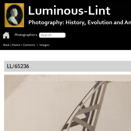
Photographers:
Back
|
Home
>
Contents
> Images
LL/65236