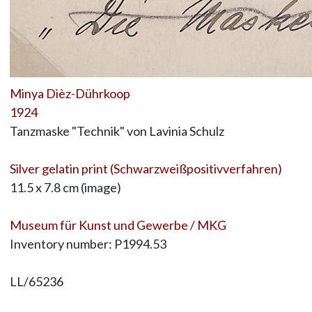
Minya Dièz-Dührkoop
1924
Tanzmaske "Technik" von Lavinia Schulz
Silver gelatin print (Schwarzweißpositivverfahren)
11.5 x 7.8 cm (image)
Museum für Kunst und Gewerbe / MKG
Inventory number: P1994.53
LL/65236