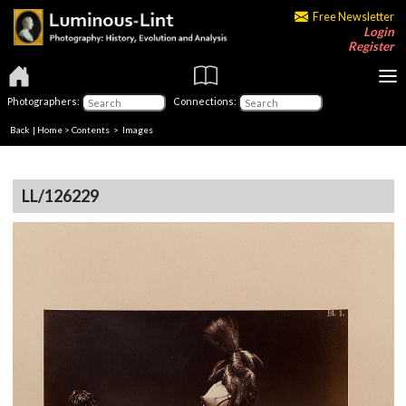
Free Newsletter
Login
Register
Photographers:
Connections:
Back
|
Home
>
Contents
> Images
LL/126229