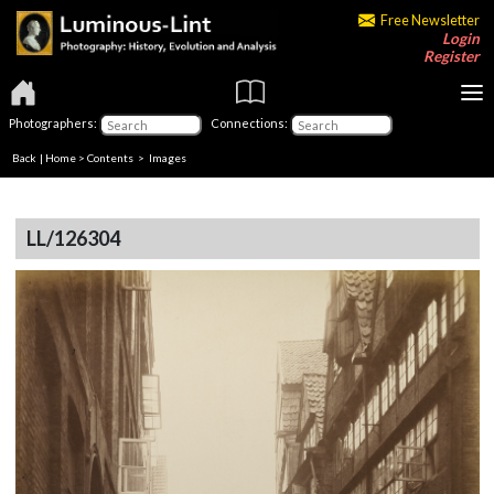
Free Newsletter
Login
Register
Photographers:
Connections:
Back
|
Home
>
Contents
> Images
LL/126304