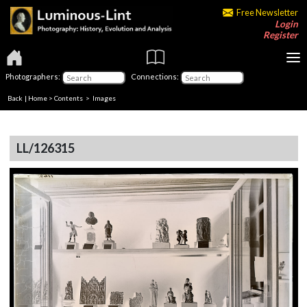
Free Newsletter
Login
Register
Photographers:
Connections:
Back
|
Home
>
Contents
> Images
LL/126315