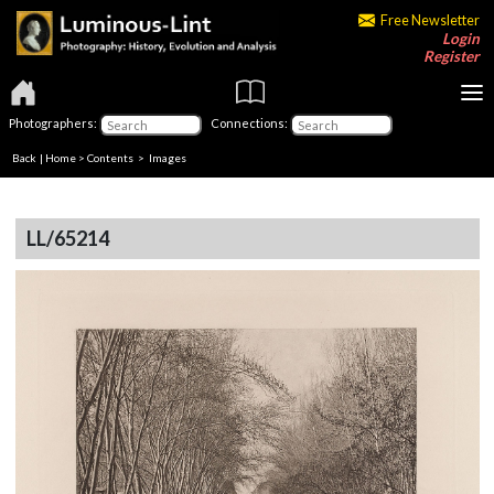
Free Newsletter
Login
Register
Photographers:
Connections:
Back
|
Home
>
Contents
> Images
LL/65214