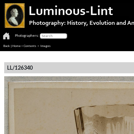
Photographers:
Back
|
Home
>
Contents
> Images
LL/126340