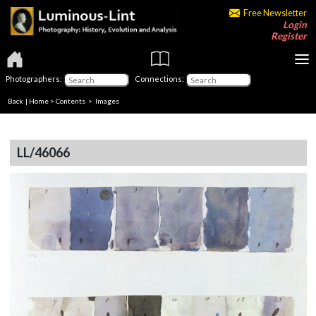
Free Newsletter
Login
Register
Photographers:
Connections:
Back
|
Home
>
Contents
> Images
LL/46066