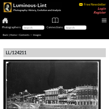
Free Newsletter
Login
Register
Photographers:
Connections:
Back
|
Home
>
Contents
> Images
LL/124211