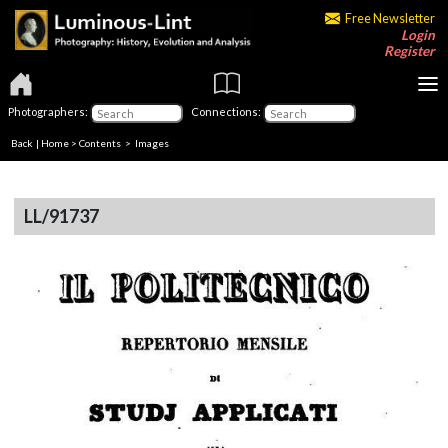
Free Newsletter
Login
Register
Photographers:
Connections:
Back
|
Home
>
Contents
> Images
LL/91737