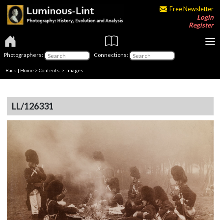
Free Newsletter
Login
Register
Photographers:
Connections:
Back
|
Home
>
Contents
> Images
LL/126331