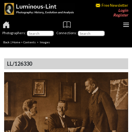
Free Newsletter
Login
Register
Photographers:
Connections:
Back
|
Home
>
Contents
> Images
LL/126330