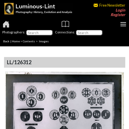
Free Newsletter
Login
Register
Photographers:
Connections:
Back
|
Home
>
Contents
> Images
LL/126312