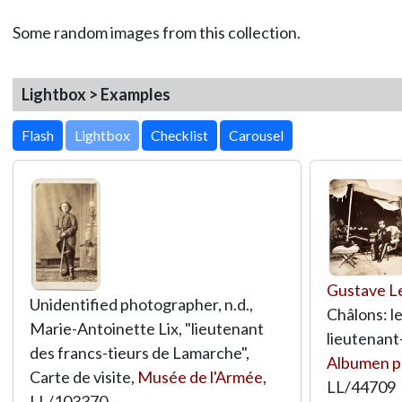
Some random images from this collection.
Lightbox > Examples
Lightbox
Gustave L
Unidentified photographer, n.d.,
Châlons: le
Marie-Antoinette Lix, "lieutenant
lieutenant
des francs-tieurs de Lamarche",
Albumen p
Carte de visite,
Musée de l'Armée
,
LL/44709
LL/103370