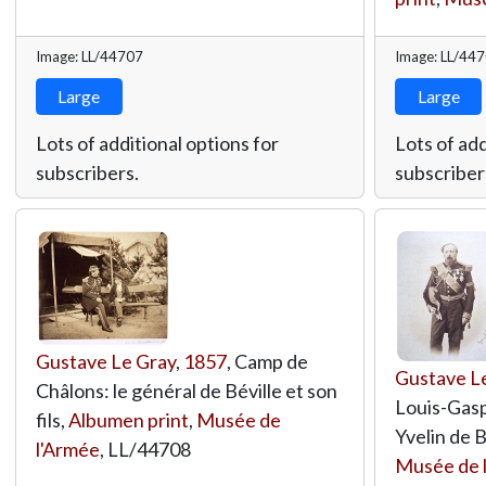
Image: LL/44707
Image: LL/44
Large
Large
Lots of additional options for
Lots of add
subscribers.
subscriber
Gustave Le Gray
,
1857
, Camp de
Gustave L
Châlons: le général de Béville et son
Louis-Gas
fils,
Albumen print
,
Musée de
Yvelin de B
l'Armée
,
LL/44708
Musée de 