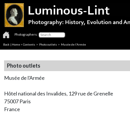
Photographers:
Back
|
Home
>
Contents
>
Photo outlets
> Musée de l'Armée
Photo outlets
Musée de l'Armée
Hôtel national des Invalides, 129 rue de Grenelle
75007 Paris
France