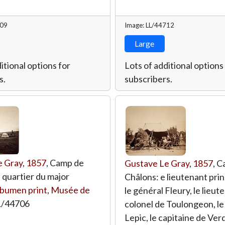
709
Image: LL/44712
Large
itional options for
Lots of additional options
s.
subscribers.
e Gray
,
1857
, Camp de
Gustave Le Gray
,
1857
, 
e quartier du major
Châlons: e lieutenant pri
lbumen print
,
Musée de
le général Fleury, le lieut
L/44706
colonel de Toulongeon, le
Lepic, le capitaine de Verd