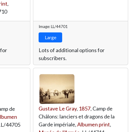
int
,
710
Image: LL/44701
Large
 for
Lots of additional options for
subscribers.
Gustave Le Gray
,
1857
, Camp de
Camp de
Châlons: lanciers et dragons de la
lbumen
Garde impériale,
Albumen print
,
LL/44705