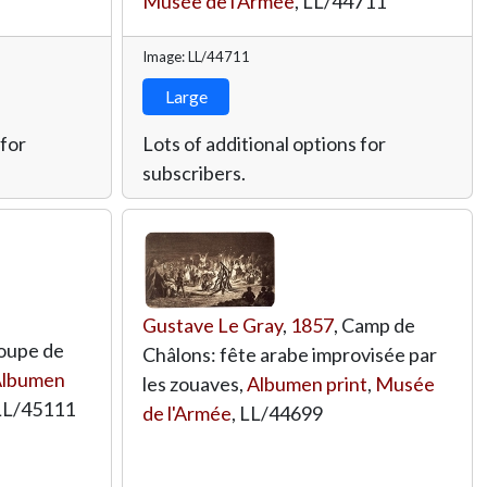
Musée de l'Armée
,
LL/44711
Image: LL/44711
Large
 for
Lots of additional options for
subscribers.
Gustave Le Gray
,
1857
, Camp de
roupe de
Châlons: fête arabe improvisée par
lbumen
les zouaves,
Albumen print
,
Musée
LL/45111
de l'Armée
,
LL/44699