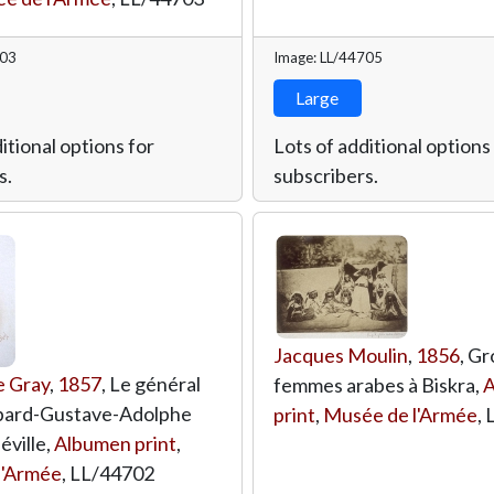
703
Image: LL/44705
Large
itional options for
Lots of additional options
s.
subscribers.
Jacques Moulin
,
1856
, G
e Gray
,
1857
, Le général
femmes arabes à Biskra,
A
pard-Gustave-Adolphe
print
,
Musée de l'Armée
,
éville,
Albumen print
,
l'Armée
,
LL/44702