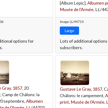
[Album Lepic],
Albumen pr
Musée de l'Armée
,
LL/44
706
Image: LL/44710
Large
itional options for
Lots of additional options
s.
subscribers.
e Gray
,
1857
, 20
Gustave Le Gray
,
1857
, 
 Camp de Châlons: la
Châlons: le campement,
A
20 septembre,
Albumen
print
,
Musée de l'Armée
,
e de l'Armée
,
LL/44703