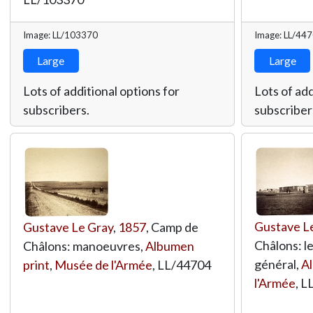
Image: LL/103370
Image: LL/44
Large
Large
Lots of additional options for
Lots of add
subscribers.
subscriber
Gustave L
Gustave Le Gray
,
1857
, Camp de
Châlons: l
Châlons: manoeuvres,
Albumen
général,
A
print
,
Musée de l'Armée
,
LL/44704
l'Armée
,
L