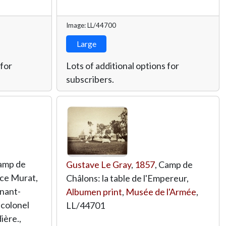
Image: LL/44700
Large
 for
Lots of additional options for
subscribers.
Camp de
Gustave Le Gray
,
1857
, Camp de
nce Murat,
Châlons: la table de l'Empereur,
enant-
Albumen print
,
Musée de l'Armée
,
 colonel
LL/44701
ière.,