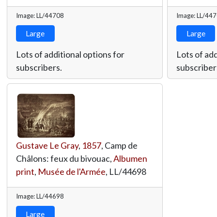
Image: LL/44708
Image: LL/44
Large
Large
Lots of additional options for
Lots of add
subscribers.
subscriber
Gustave Le Gray
,
1857
, Camp de
Châlons: feux du bivouac,
Albumen
print
,
Musée de l'Armée
,
LL/44698
Image: LL/44698
Large