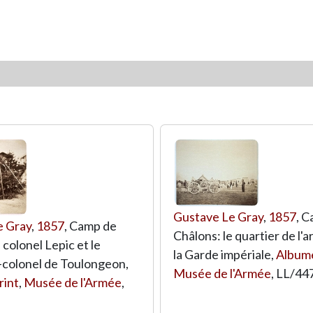
Gustave Le Gray
,
1857
, 
e Gray
,
1857
, Camp de
Châlons: le quartier de l'ar
 colonel Lepic et le
la Garde impériale,
Albume
-colonel de Toulongeon,
Musée de l'Armée
,
LL/44
rint
,
Musée de l'Armée
,