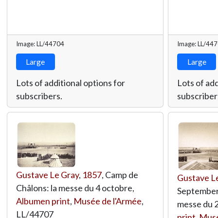
Image: LL/44704
Image: LL/44
Large
Large
Lots of additional options for
Lots of add
subscribers.
subscriber
Gustave Le Gray
,
1857
, Camp de
Gustave L
Châlons: la messe du 4 octobre,
September,
Albumen print
,
Musée de l'Armée
,
messe du 
LL/44707
print
,
Musé