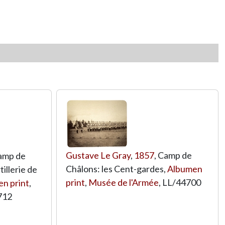
Gustave Le Gray
,
1857
, Camp de
Camp de
Châlons: les Cent-gardes,
Albumen
tillerie de
print
,
Musée de l'Armée
,
LL/44700
n print
,
712