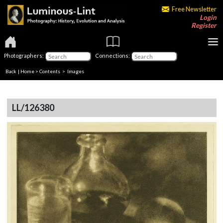
Free Newsletter
Login
Register
Photographers:
Connections:
Back
|
Home
>
Contents
> Images
LL/126380