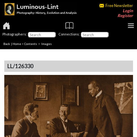
Free Newsletter
Login
Register
Photographers:
Connections:
Back
|
Home
>
Contents
> Images
LL/126330