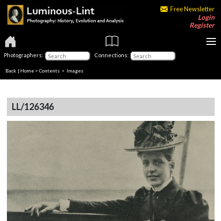
Free Newsletter
Login
Register
Photographers:
Connections:
Back
|
Home
>
Contents
> Images
LL/126346